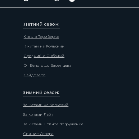
Летний сезон:
Киты в Териберке
К китам на Кольский
Средний и Рыбачий
От Белого до Баренцева
Сейдозеро
Зимний сезон:
За китами на Кольский
За китами Лайт
За китами Полное погружение
Сияние Севера