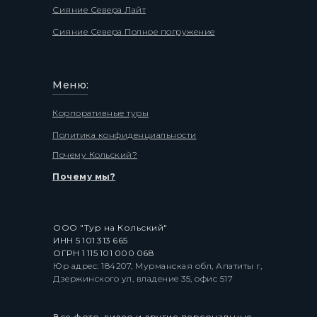
Сияние Севера Лайт
Сияние Севера Полное погружение
Меню:
Корпоративные туры
Политика конфиденциальности
Почему Кольский?
Почему мы?
ООО "Тур на Кольский"
ИНН 5 101 313 665
ОГРН
1 115 101 000 068
Юр адрес: 184207, Мурманская обл, Апатиты г,
Дзержинского ул, владение 35, офис 517
Все фото, видео и другие персональные