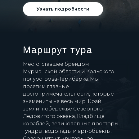
Узнать подробности
Маршрут тура
Место, ставшее брендом
Мурманской области и Кольского
полуострова-Териберка. Мы
посетим главные
достопримечательности, которые
знамениты на весь мир: Край
земли, побережье Северного
Ледовитого океана, Кладбище
кораблей, великолепные просторы
тундры, водопады и арт-объекты.
Совершите удивительное